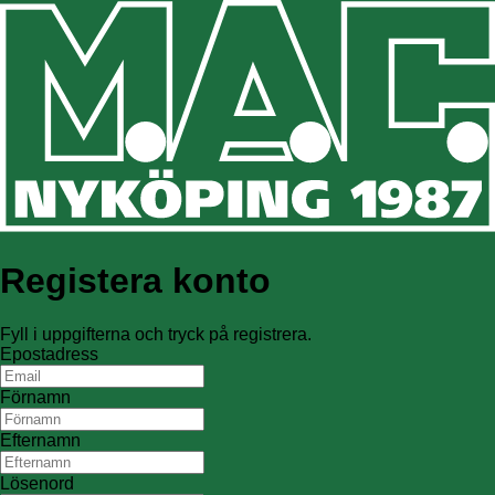
Registera konto
Fyll i uppgifterna och tryck på registrera.
Epostadress
Förnamn
Efternamn
Lösenord