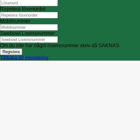
Repetera lösenordet
Mobilnummer
Swebowl Lisensnummer
Om du inte har något lisensnummer skriv då SAKNAS.
Registera
Tillbaka till inloggning